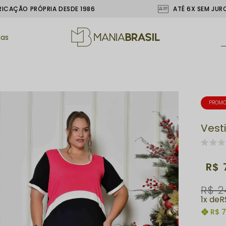
RICAÇÃO PRÓPRIA DESDE 1986
ATÉ 6X SEM JUR
jas
PROM
Vest
R$ 
R$ 2
1x
R
R$ 7