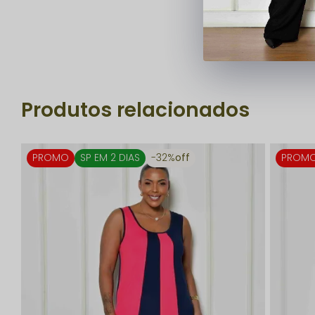
Produtos relacionados
PROMO
SP EM 2 DIAS
32%
off
PROM