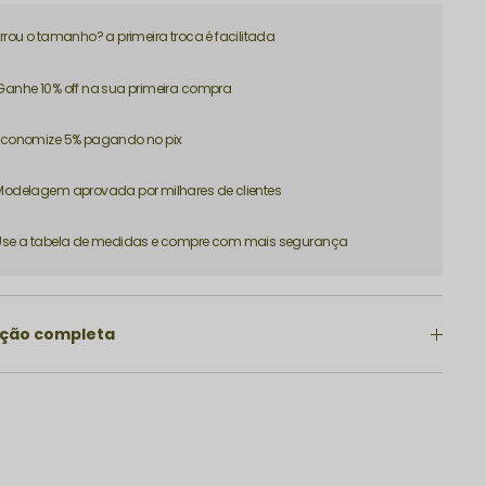
Errou o tamanho? a primeira troca é facilitada
Ganhe 10% off na sua primeira compra
Economize 5% pagando no pix
Modelagem aprovada por milhares de clientes
Use a tabela de medidas e compre com mais segurança
ição completa