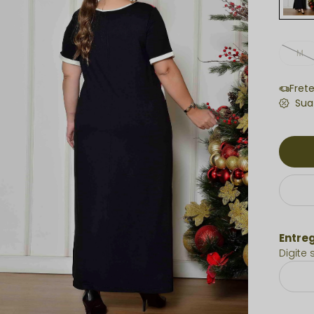
M
Fret