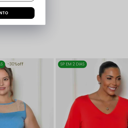
ONTO
AS
30%
off
SP EM 2 DIAS