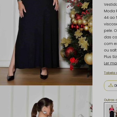
Vestid
Moda P
44 ao 
viscos
pele. 
das cor
com ex
ou salt
Plus Si
Ler ma
Tabela
D
Outras 