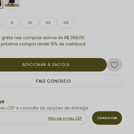
G
G1
G2
G3
e grátis nas compras acima de R$ 399,00
ADICIONAR À SACOLA
FALE CONOSCO
Não sei o meu CEP