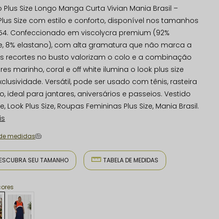
o Plus Size Longo Manga Curta Vivian Mania Brasil –
lus Size com estilo e conforto, disponível nos tamanhos
54. Confeccionado em viscolycra premium (92%
e, 8% elastano), com alta gramatura que não marca a
Os recortes no busto valorizam o colo e a combinação
es marinho, coral e off white ilumina o look plus size
clusividade. Versátil, pode ser usado com tênis, rasteira
o, ideal para jantares, aniversários e passeios. Vestido
ze, Look Plus Size, Roupas Femininas Plus Size, Mania Brasil.
is
 de medidas
ESCUBRA SEU TAMANHO
TABELA DE MEDIDAS
cores