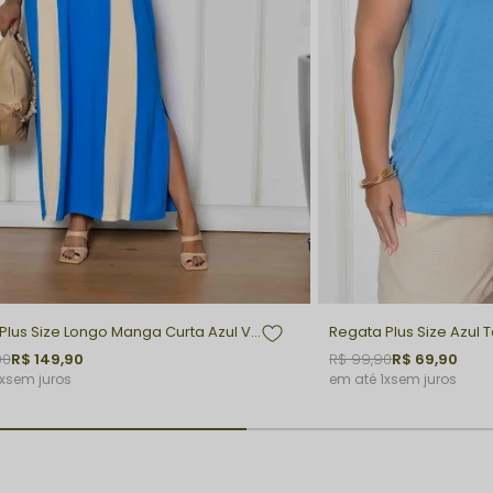
Vestido Plus Size Longo Manga Curta Azul Vitoria
Regata Plus Size Azul 
90
R$ 149,90
R$ 99,90
R$ 69,90
x
sem juros
1x
sem juros