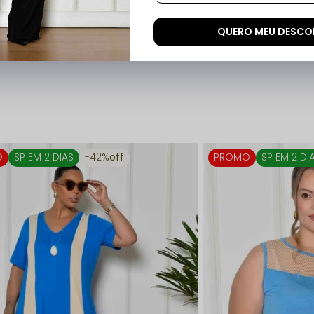
QUERO MEU DESC
O
SP EM 2 DIAS
42%
off
PROMO
SP EM 2 DI