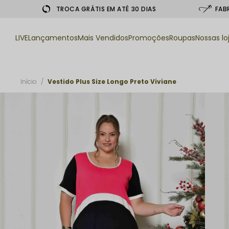
TROCA GRÁTIS EM ATÉ 30 DIAS
FAB
LIVE
Lançamentos
Mais Vendidos
Promoções
Roupas
Nossas lo
Início
Vestido Plus Size Longo Preto Viviane