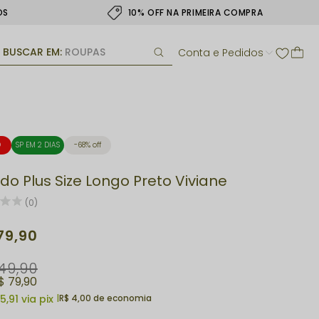
OS
10% OFF NA PRIMEIRA COMPRA
BUSCAR EM:
ROUPAS
Conta e Pedidos
O
SP EM 2 DIAS
68% off
ido Plus Size Longo Preto Viviane
(0)
79,90
49,90
$ 79,90
5,91
via pix
|
R$ 4,00 de economia