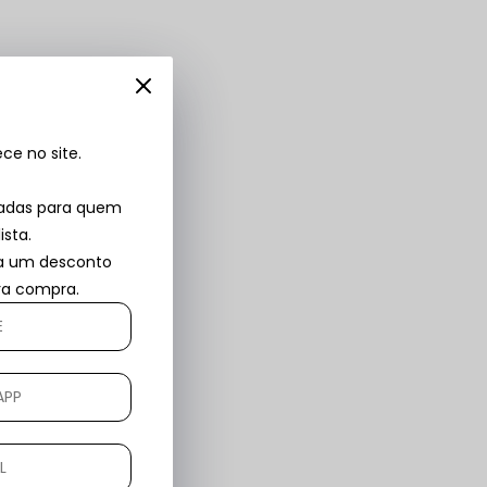
e no site.
vadas para quem
ista.
ba um desconto
ira compra.