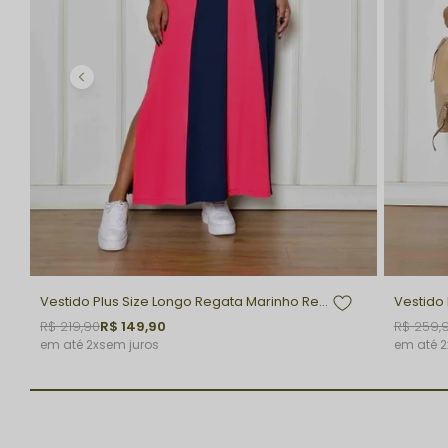
Vestido Plus Size Longo Regata Marinho Renata
R$ 219,90
R$ 149,90
R$ 259,
2x
sem juros
2