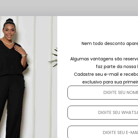
Este produto ainda não tem avaliações
Nem todo desconto aparec
SEJA O PRIMEIRO A AVALIAR
Algumas vantagens são reser
faz parte da nossa l
Cadastre seu e-mail e rece
exclusivo para sua prime
Este produto ainda não tem perguntas
SEJA O PRIMEIRO A PERGUNTAR