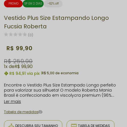
PROMO
SP EM 2 DIAS
62% off
Vestido Plus Size Estampando Longo
Fucsia Roberta
(0)
R$ 99,90
R$ 259,90
1x
R$ 99,90
R$ 94,91
via pix
|
R$ 5,00 de economia
Encontre o Vestido Plus Size Estampado Longo perfeito
para valorizar sua silhueta! O modelo Roberta Mania
Brasil é confeccionado em viscolycra premium (96%
viscose e 4% elastano), proporcionando caimento
Ler mais
impecável, conforto extremo e liberdade de movimentos.
Com decote assimétrico moderno e um ombro vazado,
Tabela de medidas
o vestido alia sensualidade e elegância em uma só
peça. Os babados delicados na barra e a fenda frontal
oferecem charme extra, mobilidade e toque sofisticado
DESCUBRA SEU TAMANHO
TABELA DE MEDIDAS