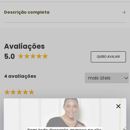
Descrição completa
Avaliações
5.0
QUERO AVALIAR
4 avaliações
DENILZA L.
há 7 meses
comprador verificado
A entrega foi muito rápida. O vestido tem uma
estampa linda, um tecido de qualidade e veste muito