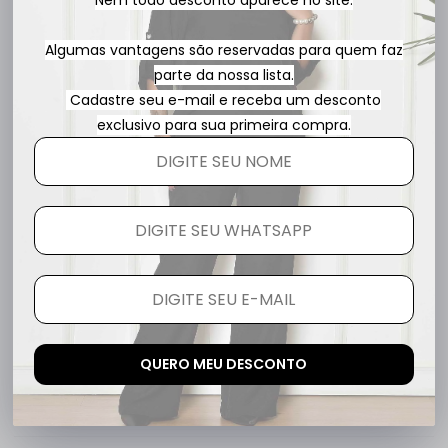
Nem todo desconto aparece no site.
bem no corpo. O acabamento da costura é
excelente.
Algumas vantagens são reservadas para quem faz
parte da nossa lista.
Cadastre seu e-mail e receba um desconto
esta avaliação foi útil?
0
0
exclusivo para sua primeira compra.
Gláucia G.
há 7 meses
comprador verificado
Produto maravilhoso. Bom tecido, fresco e bom
caimento. O modelo é lindo
QUERO MEU DESCONTO
esta avaliação foi útil?
0
0