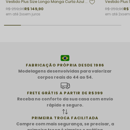
Vestido Plus Size Longo Manga Curta Azul Vitoria
Vestido Plus 
R$ 259,90
R$ 149,90
R$ 259,90
R$ 
2x
sem juros
2x
sem 
FABRICAÇÃO PRÓPRIA DESDE 1986
Modelagens desenvolvidas para valorizar
corpos reais do 44 ao 54.
FRETE GRÁTIS A PARTIR DE R$399
Receba no conforto da sua casa com envio
rápido e seguro.
PRIMEIRA TROCA FACILITADA
Compre com mais segurança, se precisar, a
primeira troca é simples e prática