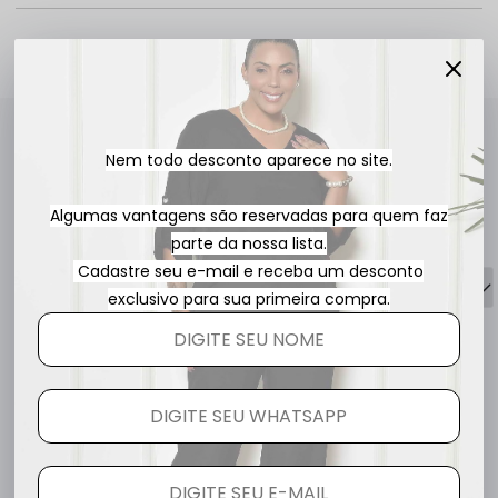
Avaliações
Nem todo desconto aparece no site.
4.5
QUERO AVALIAR
Algumas vantagens são reservadas para quem faz
parte da nossa lista.
Cadastre seu e-mail e receba um desconto
2 avaliações
exclusivo para sua primeira compra.
Heidi C.
há 5 meses
comprador verificado
esta avaliação foi útil?
0
0