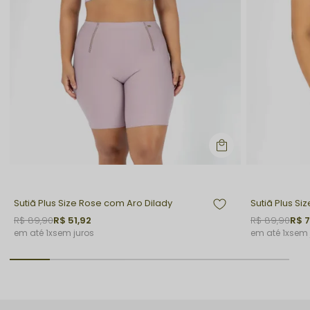
Sutiã Plus Size Rose com Aro Dilady
Sutiã Plus Si
R$ 89,90
R$ 51,92
R$ 89,90
R$ 7
1x
sem juros
1x
sem 