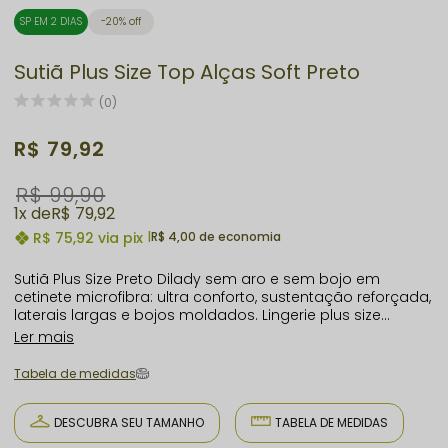
SP EM 2 DIAS
20% off
Sutiã Plus Size Top Alças Soft Preto
(0)
R$ 79,92
R$ 99,90
1x
R$ 79,92
R$ 75,92
via pix
|
R$ 4,00 de economia
Sutiã Plus Size Preto Dilady sem aro e sem bojo em
cetinete microfibra: ultra conforto, sustentação reforçada,
laterais largas e bojos moldados. Lingerie plus size
elegante e moderna, do 46 ao 52. Valorize suas curvas
Ler mais
com qualidade!
Tabela de medidas
DESCUBRA SEU TAMANHO
TABELA DE MEDIDAS