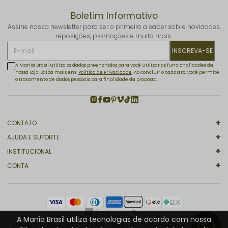
Boletim Informativo
Assine nossa newsletter para ser o primeiro a saber sobre novidades,
reposições, promoções e muito mais.
INSCREVA-SE
A Mania Brasil utiliza os dados preenchidos para você utilizar as funcionalidades da
nossa Loja. Saiba mais em:
Política de Privacidade
. Ao concluir o cadastro, você permite
o tratamento de dados pessoais para finalidade da proposta.
CONTATO
AJUDA E SUPORTE
INSTITUCIONAL
CONTA
A Mania Brasil utiliza tecnologias de acordo com nossa
2024 © MANIA BRASIL | RUA CAETANO PIMENTEL DO VABO