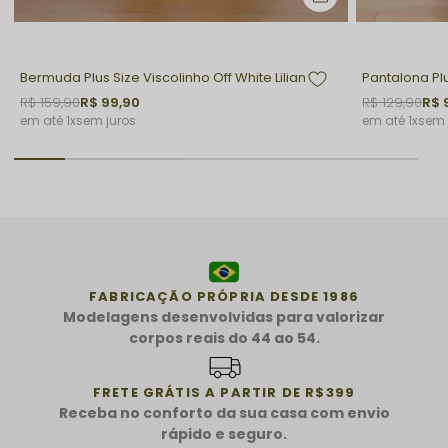
Bermuda Plus Size Viscolinho Off White Lilian
Pantalona Pl
R$ 159,90
R$ 99,90
R$ 129,90
R$ 
1x
sem juros
1x
sem 
FABRICAÇÃO PRÓPRIA DESDE 1986
Modelagens desenvolvidas para valorizar
corpos reais do 44 ao 54.
FRETE GRÁTIS A PARTIR DE R$399
Receba no conforto da sua casa com envio
rápido e seguro.