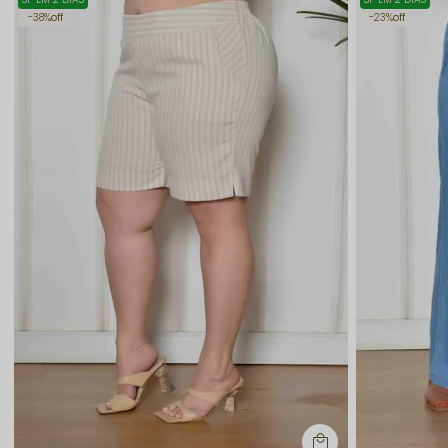
38%
off
23%
off