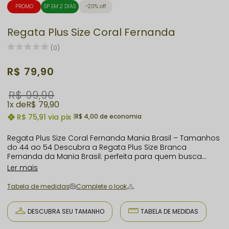
PROMO
SP EM 2 DIAS
20% off
Regata Plus Size Coral Fernanda
(0)
R$ 79,90
R$ 99,90
1x
R$ 79,90
R$ 75,91
via pix
|
R$ 4,00 de economia
Regata Plus Size Coral Fernanda Mania Brasil – Tamanhos
do 44 ao 54 Descubra a Regata Plus Size Branca
Fernanda da Mania Brasil: perfeita para quem busca
conforto, estilo e caimento impecável em tamanhos do
Ler mais
44 ao 54. Feita em viscolycra premium, oferece toque
macio, elasticidade e frescor para os dias quentes. O
Tabela de medidas
Complete o look
detalhe metalizado no decote traz modernidade e
sofisticação para mulheres que amam tendências plus
size. Versátil, combina com shorts, calças ou saias para
DESCUBRA SEU TAMANHO
TABELA DE MEDIDAS
criar looks casuais e elegantes. Moda plus size autêntica,