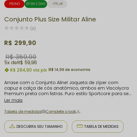
PROMO
SP EM 2 DIAS
17% off
Conjunto Plus Size Militar Aline
(0)
R$ 299,90
R$ 359,90
5x
R$ 59,98
R$ 284,90
via pix
|
R$ 14,99 de economia
Arrase com o Conjunto Aline! Jaqueta de zíper com
capuz e calça de cós anatômico, ambos em Viscolycra
Premium preta com listras. Puro estilo Sportcore para seu
dia a dia, combinando conforto, versatilidade e um toque
Ler mais
moderno descontraído. Vista a liberdade e experimente
o melhor!
Tabela de medidas
Complete o look
DESCUBRA SEU TAMANHO
TABELA DE MEDIDAS