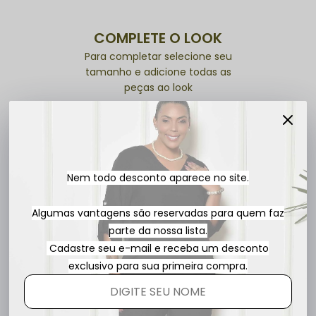
COMPLETE O LOOK
Para completar selecione seu
tamanho e adicione todas as
peças ao look
Conjunto Plus Size Militar Aline
R$ 359,90
R$ 299,90
5x
sem juros
Nem todo desconto aparece no site.
Algumas vantagens são reservadas para quem faz
parte da nossa lista.
Cadastre seu e-mail e receba um desconto
Blusa Plus Size Basica Manga Curta Branca Be
exclusivo para sua primeira compra.
R$ 99,90
1x
sem juros