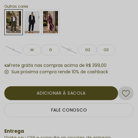
Outras cores
P
M
G
G1
G2
G3
Frete grátis nas compras acima de R$ 399,00
ADICIONAR À SACOLA
FALE CONOSCO