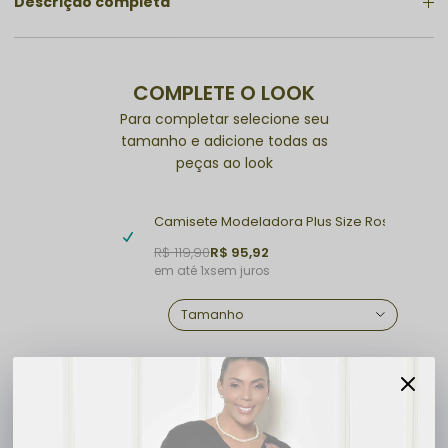
Descrição completa
COMPLETE O LOOK
Para completar selecione seu
tamanho e adicione todas as
peças ao look
Camisete Modeladora Plus Size Rose Dilady
R$ 119,90
R$ 95,92
1x
sem juros
Calcinha Plus Size Bege Cavada
R$ 69,90
R$ 55,92
1x
sem juros