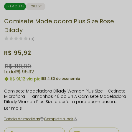
SP EM 2 DIAS
20% off
Camisete Modeladora Plus Size Rose
Dilady
(0)
R$ 95,92
R$ 119,90
1x
R$ 95,92
R$ 91,12
via pix
|
R$ 4,80 de economia
Camisete Modeladora Dilady Woman Plus Size – Cetinete
Microfibra – Tamanhos 46 ao 54 A Camisete Modeladora
Dilady Woman Plus Size é perfeita para quem busca
conforto, elegância e modelagem eficiente. Feita em
Ler mais
cetinete microfibra, oferece toque macio, compressão na
medida certa e ajuste perfeito ao corpo. Com busto
Tabela de medidas
Complete o look
anatômico sem bojo, sem aro e alças largas reguláveis,
proporciona suporte, valoriza a silhueta e disfarça