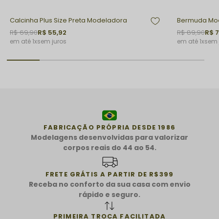
Calcinha Plus Size Preta Modeladora
Bermuda Mode
R$ 69,90
R$ 55,92
R$ 89,90
R$ 7
1x
sem juros
1x
sem 
FABRICAÇÃO PRÓPRIA DESDE 1986
Modelagens desenvolvidas para valorizar
corpos reais do 44 ao 54.
FRETE GRÁTIS A PARTIR DE R$399
Receba no conforto da sua casa com envio
rápido e seguro.
PRIMEIRA TROCA FACILITADA