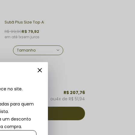
Sutiã Plus Size Top Alças Soft Preto
R$ 99,90
R$ 79,92
1x
sem juros
e no site.
R$ 207,76
4x
R$ 51,94
vadas para quem
ista.
ba um desconto
ira compra.