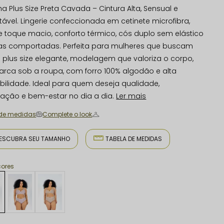
ha Plus Size Preta Cavada – Cintura Alta, Sensual e
tável. Lingerie confeccionada em cetinete microfibra,
e toque macio, conforto térmico, cós duplo sem elástico
as comportadas. Perfeita para mulheres que buscam
ie plus size elegante, modelagem que valoriza o corpo,
rca sob a roupa, com forro 100% algodão e alta
abilidade. Ideal para quem deseja qualidade,
icação e bem-estar no dia a dia.
Ler mais
 de medidas
Complete o look
ESCUBRA SEU TAMANHO
TABELA DE MEDIDAS
cores