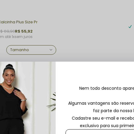
Calcinha Plus Size Preta Cavada
R$ 69,90
R$ 55,92
1x
sem juros
Nem todo desconto aparec
Algumas vantagens são reser
faz parte da nossa l
Cadastre seu e-mail e rece
exclusivo para sua prime