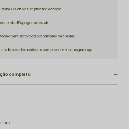
Ganhe 10% off na sua primeira compra
Economize 5% pagando no pix
Modelagem aprovada por milhares de clientes
Use a tabela de medidas e compre com mais segurança
ição completa
 look