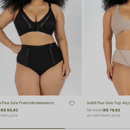
a Plus Size Preta Modeladora
Sutiã Plus Size Top Alç
0
R$ 55,92
R$ 99,90
R$ 79,92
x
sem juros
1x
sem juros