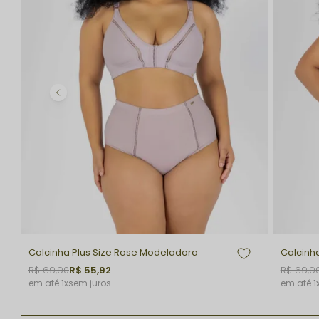
Calcinha Plus Size Rose Modeladora
Calcinh
R$ 69,90
R$ 55,92
R$ 69,9
1x
sem juros
1