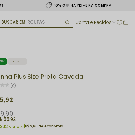
OS
10% OFF NA PRIMEIRA COMPRA
BUSCAR EM:
ROUPAS
Conta e Pedidos
DIAS
20% off
inha Plus Size Preta Cavada
(0)
5,92
9,90
$ 55,92
3,12
via pix
|
R$ 2,80 de economia