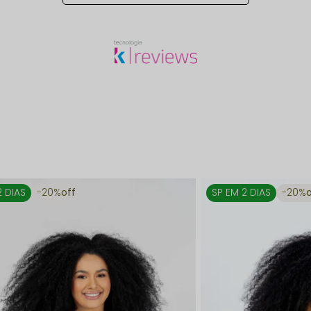
2 DIAS
20%
off
SP EM 2 DIAS
20%