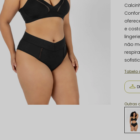
Calcin
Confor
oferec
e cost
linger
não ma
respir
sofist
Tabela
D
Outras 