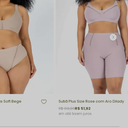
as Soft Bege
Sutiã Plus Size Rose com Aro Dilady
R$ 89,90
R$ 51,92
1x
sem juros