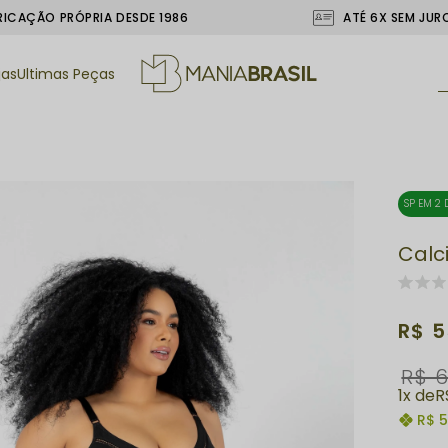
RICAÇÃO PRÓPRIA DESDE 1986
ATÉ 6X SEM JUR
jas
Ultimas Peças
SP EM 2 
Calc
R$ 5
R$ 6
1x
R
R$ 5