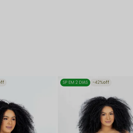
off
SP EM 2 DIAS
42%
off