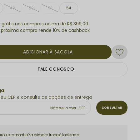
48
50
52
54
e grátis nas compras acima de R$ 399,00
ADICIONAR À SACOLA
FALE CONOSCO
Não sei o meu CEP
Errou o tamanho? a primeira troca é facilitada