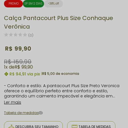
PROMO
SP EM 2 DIAS
38% off
Calça Pantacourt Plus Size Conhaque
Verônica
(0)
R$ 99,90
R$ 159,90
1x
R$ 99,90
R$ 94,91
via pix
|
R$ 5,00 de economia
- Conforto e estilo: A pantacourt Plus Size Preto Veronica
oferece o equilíbrio perfeito entre conforto e estilo,
garantindo um caimento impecável e elegância em
todas as ocasiões. - Tecido de alta qualidade:
Ler mais
Confeccionada em tecido Viscolycra de alta gramatura e
anti peeling, proporciona durabilidade e maciez,
Tabela de medidas
mantendo a aparência de nova por mais tempo. - Ajuste
perfeito: Com cintura alta e elástico que se ajusta à
cintura, a pantalona proporciona um ajuste perfeito,
DESCUBRA SEU TAMANHO
TABELA DE MEDIDAS