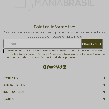
Boletim Informativo
Assine nossa newsletter para ser o primeiro a saber sobre novidades,
reposições, promoções e muito mais.
INSCREVA-SE
A Mania Brasil utiliza os dados preenchidos para você utilizar as funcionalidades da
nossa Loja. Saiba mais em:
Política de Privacidade
. Ao concluir o cadastro, você permite
o tratamento de dados pessoais para finalidade da proposta.
CONTATO
AJUDA E SUPORTE
INSTITUCIONAL
CONTA