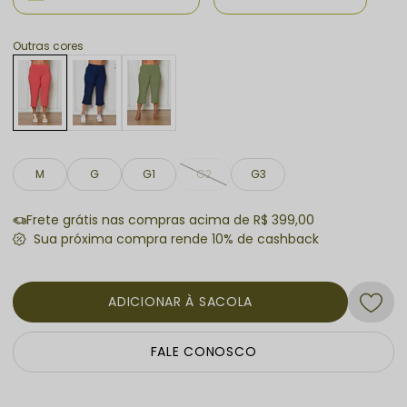
valorizando a silhueta feminina.
Outras cores
M
G
G1
G2
G3
Frete grátis nas compras acima de R$ 399,00
ADICIONAR À SACOLA
FALE CONOSCO