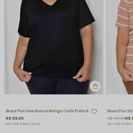
Blusa Plus Size Basica Manga Curta Preta Bella
R$ 99,90
R$ 149,90
R$ 
1x
sem juros
1x
sem 