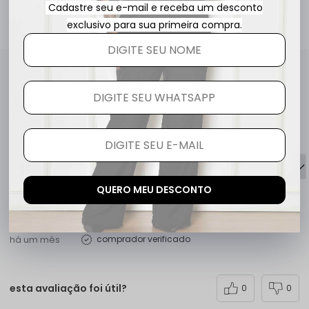
Cadastre seu e-mail e receba um desconto
exclusivo para sua primeira compra.
Avaliações
5.0
QUERO AVALIAR
2 avaliações
QUERO MEU DESCONTO
Anna F.
há um mês
comprador verificado
esta avaliação foi útil?
0
0