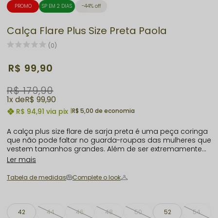
PROMO
SP EM 2 DIAS
44% off
Calça Flare Plus Size Preta Paola
(0)
R$ 99,90
R$ 179,90
1x
R$ 99,90
R$ 94,91
via pix
|
R$ 5,00 de economia
A calça plus size flare de sarja preta é uma peça coringa
que não pode faltar no guarda-roupas das mulheres que
vestem tamanhos grandes. Além de ser extremamente
versátil, ela é capaz de compor looks tanto sociais
Ler mais
quanto casuais, garantindo estilo e elegância para
qualquer ocasião. Com um corte que valoriza as curvas
Tabela de medidas
Complete o look
femininas, essa calça plus size se adapta perfeitamente
ao corpo, proporcionando conforto e confiança às
mulheres plus size.
42
44
46
48
50
52
54