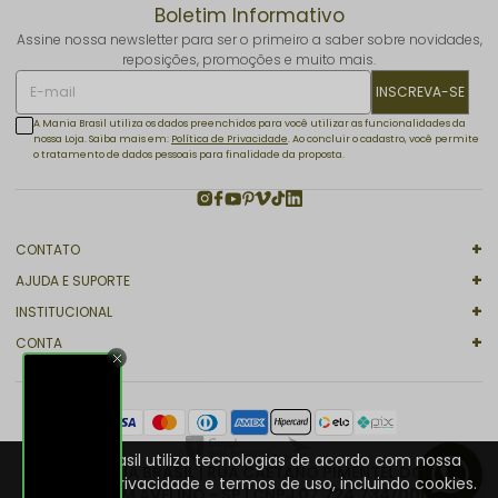
Boletim Informativo
Assine nossa newsletter para ser o primeiro a saber sobre novidades,
reposições, promoções e muito mais.
INSCREVA-SE
A Mania Brasil utiliza os dados preenchidos para você utilizar as funcionalidades da
nossa Loja. Saiba mais em:
Política de Privacidade
. Ao concluir o cadastro, você permite
o tratamento de dados pessoais para finalidade da proposta.
CONTATO
AJUDA E SUPORTE
INSTITUCIONAL
CONTA
A Mania Brasil utiliza tecnologias de acordo com nossa
2024 © MANIA BRASIL | RUA CAETANO PIMENTEL DO VABO
política de privacidade e termos de uso, incluindo cookies.
136 - JARDIM AVELINO - SP | CNPJ 07.724.734/0001-62