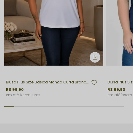
Blusa Plus Size Basica Manga Curta Branca Bella
R$ 99,90
R$ 99,90
1x
sem juros
1x
sem 