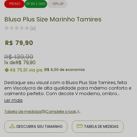
PROMO
SP EM 2 DIAS
43% off
Blusa Plus Size Marinho Tamires
(0)
R$ 79,90
R$ 139,90
1x
R$ 79,90
R$ 75,91
via pix
|
R$ 4,00 de economia
Destaque seu visual com a Blusa Plus Size Tamires, feita
em Viscolycra de alta qualidade para máximo conforto e
caimento perfeito. Com decote V moderno, ombro
vazado trançado e manga 3/4, é ideal para ambientes
Ler mais
casuais e elegantes. Valorize suas curvas e sinta-se
confiante em qualquer ocasião. Aposte na moda plus
Tabela de medidas
Complete o look
size sofisticada da Mania Brasil e brilhe! A Mania Brasil é
especialista em moda plus size, garantindo que cada
detalhe da Blusa Tamires valorize suas curvas e realce
DESCUBRA SEU TAMANHO
TABELA DE MEDIDAS
sua beleza. Vista-se para brilhar e sinta a diferença!