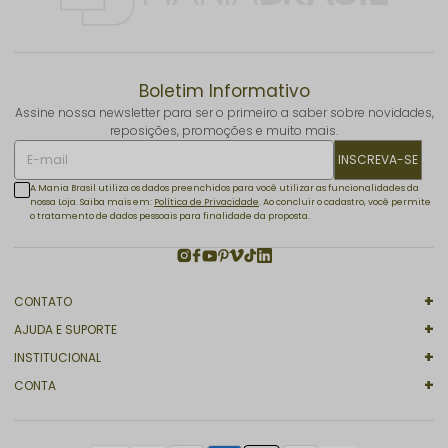
Boletim Informativo
Assine nossa newsletter para ser o primeiro a saber sobre novidades,
reposições, promoções e muito mais.
INSCREVA-SE
A Mania Brasil utiliza os dados preenchidos para você utilizar as funcionalidades da
nossa Loja. Saiba mais em:
Política de Privacidade
. Ao concluir o cadastro, você permite
o tratamento de dados pessoais para finalidade da proposta.
CONTATO
AJUDA E SUPORTE
INSTITUCIONAL
CONTA