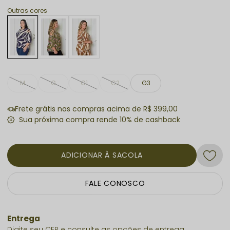
Transforme seu guarda-roupa agora e adquira a sua
Blusa Tamires!
Outras cores
M
G
G1
G2
G3
Frete grátis nas compras acima de R$ 399,00
ADICIONAR À SACOLA
FALE CONOSCO