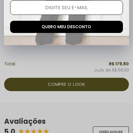
Calça Plus Size Social Marinho Otavia
R$ 219,90
R$ 99,90
1x
sem juros
QUERO MEU DESCONTO
R$ 179,80
3x
R$ 59,93
Avaliações
5.0
QUERO AVALIAR