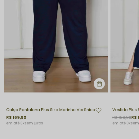
Calça Pantalona Plus Size Marinho Verônica
R$ 169,90
R$ 199,90
R$ 
3x
sem juros
3x
sem 