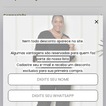
Composição
COMPLETE O LOOK
Nem todo desconto aparece no site.
Para completar selecione seu
tamanho e adicione todas as
Algumas vantagens são reservadas para quem faz
peças ao look
parte da nossa lista.
Cadastre seu e-mail e receba um desconto
Blusa Plus Size Marinho Tamires
exclusivo para sua primeira compra.
R$ 139,90
R$ 79,90
1x
sem juros