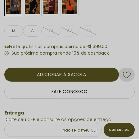
M
G
G1
G2
G3
Frete grátis nas compras acima de R$ 399,00
ADICIONAR À SACOLA
FALE CONOSCO
Não sei o meu CEP