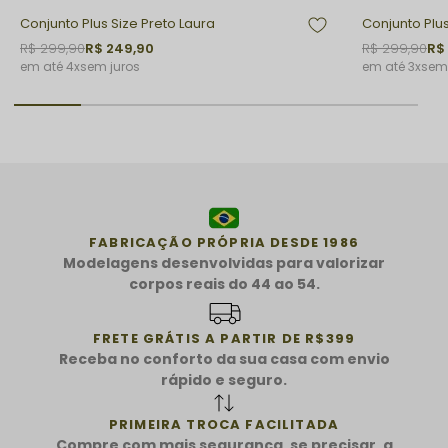
Conjunto Plus Size Preto Laura
R$ 299,90
R$ 249,90
R$ 299,90
R$
4x
sem juros
3x
sem 
FABRICAÇÃO PRÓPRIA DESDE 1986
Modelagens desenvolvidas para valorizar
corpos reais do 44 ao 54.
FRETE GRÁTIS A PARTIR DE R$399
Receba no conforto da sua casa com envio
rápido e seguro.
PRIMEIRA TROCA FACILITADA
Compre com mais segurança, se precisar, a