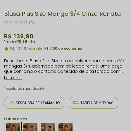
Blusa Plus Size Manga 3/4 Cinza Renata
(0)
R$ 139,90
2x
R$ 69,95
R$ 132,91
via pix
|
R$ 7,00 de economia
Descubra a Blusa Plus Size em viscolycra com decote V e
mangas 3/4, adornada com delicada renda. Uma peça
que combina o conforto do tecido de alta torção com
um toque de sofisticação, ideal para realçar a beleza
Ler mais
feminina com elegância.
Tabela de medidas
DESCUBRA SEU TAMANHO
TABELA DE MEDIDAS
Outras cores