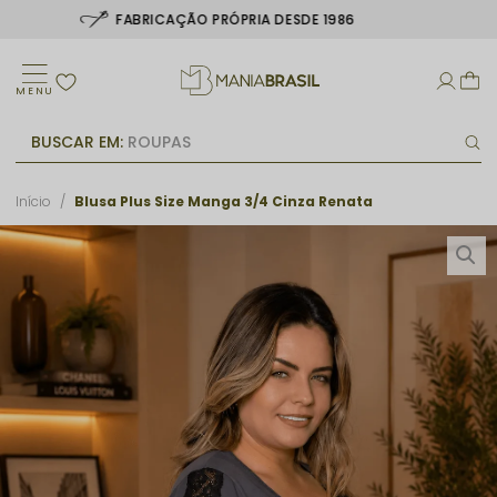
ATÉ 6X SEM JUROS
MENU
BUSCAR EM:
ROUPAS
Início
Blusa Plus Size Manga 3/4 Cinza Renata