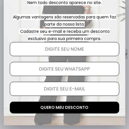
Nem todo desconto aparece no site.
Algumas vantagens são reservadas para quem faz
Avaliações
parte da nossa lista.
5.0
Cadastre seu e-mail e receba um desconto
QUERO AVALIAR
exclusivo para sua primeira compra.
1 avaliação
Gina S.
há 2 semanas
comprador verificado
esta avaliação foi útil?
0
0
QUERO MEU DESCONTO