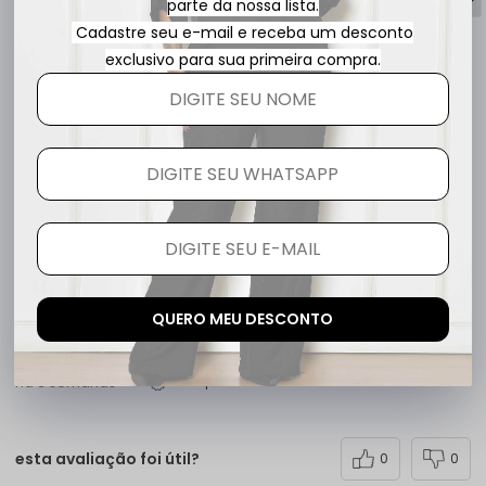
parte da nossa lista.
Cadastre seu e-mail e receba um desconto
exclusivo para sua primeira compra.
Katia
há um ano
comprador verificado
Adorei
esta avaliação foi útil?
0
0
QUERO MEU DESCONTO
Vera L.
há 3 semanas
comprador verificado
esta avaliação foi útil?
0
0