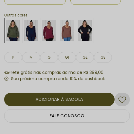
Outras cores
P
M
G
G1
G2
G3
Frete grátis nas compras acima de R$ 399,00
ADICIONAR À SACOLA
FALE CONOSCO