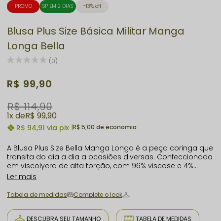
PROMO
SP EM 2 DIAS
13% off
Blusa Plus Size Básica Militar Manga
Longa Bella
(0)
R$ 99,90
R$ 114,90
1x
R$ 99,90
R$ 94,91
via pix
|
R$ 5,00 de economia
A Blusa Plus Size Bella Manga Longa é a peça coringa que
transita do dia a dia a ocasiões diversas. Confeccionada
em viscolycra de alta torção, com 96% viscose e 4%
elastano, oferece um toque macio, caimento perfeito e
Ler mais
muito conforto. Seu decote V e mangas longas a tornam
super versátil para compor looks práticos e adaptáveis.
Tabela de medidas
Complete o look
DESCUBRA SEU TAMANHO
TABELA DE MEDIDAS