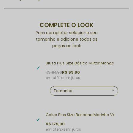
COMPLETE O LOOK
Para completar selecione seu
tamanho e adicione todas as
peças ao look
Blusa Plus Size Básica Militar Manga Longa Be
R$ 114,90
R$ 99,90
1x
sem juros
Calça Plus Size Bailarina Marinho Vera
R$ 179,90
3x
sem juros