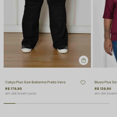
Calça Plus Size Bailarina Preta Vera
Blusa Plus S
R$ 179,90
R$ 129,90
3x
sem juros
2x
sem 