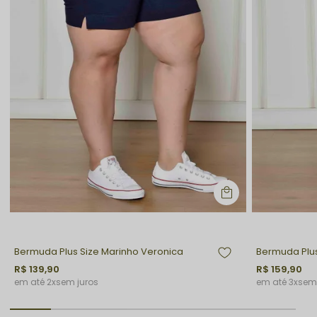
Bermuda Plus Size Marinho Veronica
Bermuda Plus
R$ 139,90
R$ 159,90
2x
sem juros
3x
sem 