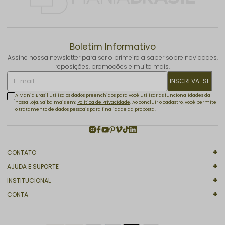
Boletim Informativo
Assine nossa newsletter para ser o primeiro a saber sobre novidades,
reposições, promoções e muito mais.
INSCREVA-SE
A Mania Brasil utiliza os dados preenchidos para você utilizar as funcionalidades da
nossa Loja. Saiba mais em:
Política de Privacidade
. Ao concluir o cadastro, você permite
o tratamento de dados pessoais para finalidade da proposta.
CONTATO
AJUDA E SUPORTE
INSTITUCIONAL
CONTA