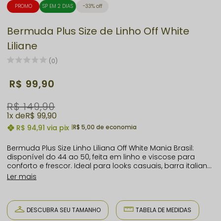
PROMO
SP EM 2 DIAS
33% off
Bermuda Plus Size de Linho Off White
Liliane
(0)
R$ 99,90
R$ 149,90
1x
R$ 99,90
R$ 94,91
via pix
|
R$ 5,00 de economia
Bermuda Plus Size Linho Liliana Off White Mania Brasil:
disponível do 44 ao 50, feita em linho e viscose para
conforto e frescor. Ideal para looks casuais, barra italiana,
bolsos funcionais e forro seguro. Moda plus size elegante
Ler mais
para você brilhar em qualquer ocasião!
DESCUBRA SEU TAMANHO
TABELA DE MEDIDAS