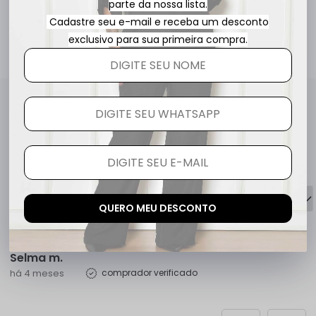
3x
R$ 53,27
parte da nossa lista.
Cadastre seu e-mail e receba um desconto
exclusivo para sua primeira compra.
Avaliações
5.0
QUERO AVALIAR
2 avaliações
QUERO MEU DESCONTO
Selma m.
há 4 meses
comprador verificado