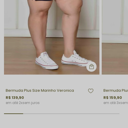
Bermuda Plus Size Marinho Veronica
Bermuda Plus
R$ 139,90
R$ 159,90
2x
sem juros
3x
sem 