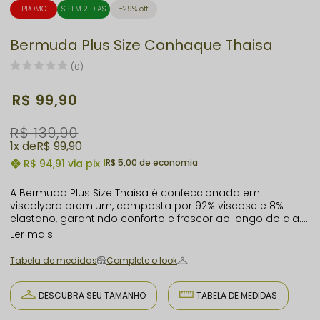
PROMO
SP EM 2 DIAS
29% off
Bermuda Plus Size Conhaque Thaisa
(0)
R$ 99,90
R$ 139,90
1x
R$ 99,90
R$ 94,91
via pix
|
R$ 5,00 de economia
A Bermuda Plus Size Thaisa é confeccionada em
viscolycra premium, composta por 92% viscose e 8%
elastano, garantindo conforto e frescor ao longo do dia.
Seu cós anatômico com elástico embutido oferece
Ler mais
ajuste perfeito e valoriza as curvas com suavidade e
segurança. Possui bolsos frontais funcionais com
Tabela de medidas
Complete o look
detalhes em trançador, unindo praticidade e estilo. O
tecido respirável não amassa, não faz bolinhas e evita o
superaquecimento, sendo ideal para dias quentes.
DESCUBRA SEU TAMANHO
TABELA DE MEDIDAS
Versátil, pode ser combinada com blusas ou regatas