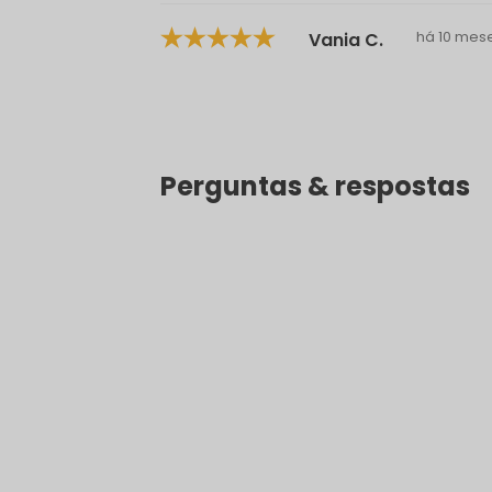
há 10 mes
Vania C.
Perguntas & respostas