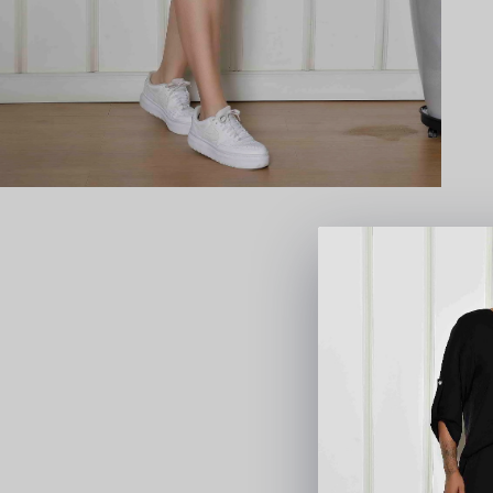
Para
R