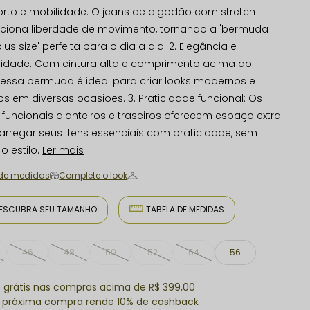
forto e mobilidade: O jeans de algodão com stretch
ciona liberdade de movimento, tornando a 'bermuda
lus size' perfeita para o dia a dia. 2. Elegância e
ilidade: Com cintura alta e comprimento acima do
, essa bermuda é ideal para criar looks modernos e
sos em diversas ocasiões. 3. Praticidade funcional: Os
 funcionais dianteiros e traseiros oferecem espaço extra
arregar seus itens essenciais com praticidade, sem
o estilo.
Ler mais
 de medidas
Complete o look
ESCUBRA SEU TAMANHO
TABELA DE MEDIDAS
46
48
50
52
54
56
e grátis nas compras acima de R$ 399,00