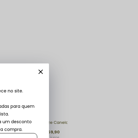
e no site.
 look
vadas para quem
ista.
ba um desconto
Blusa Plus Size Canelada Marinho Camila
ira compra.
R$ 99,90
R$ 59,90
1x
sem juros