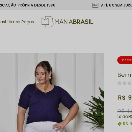
RICAÇÃO PRÓPRIA DESDE 1986
ATÉ 6X SEM JUR
jas
Ultimas Peças
PROM
Berm
R$ 9
R$ 1
1x
R
R$ 9