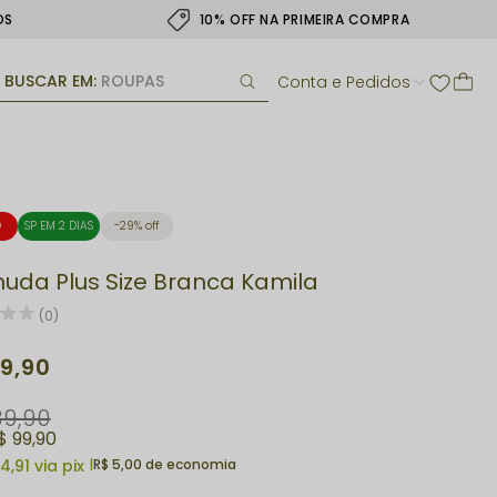
OS
10% OFF NA PRIMEIRA COMPRA
BUSCAR EM:
ROUPAS
Conta e Pedidos
O
SP EM 2 DIAS
29% off
uda Plus Size Branca Kamila
(0)
9,90
39,90
$ 99,90
4,91
via pix
|
R$ 5,00 de economia