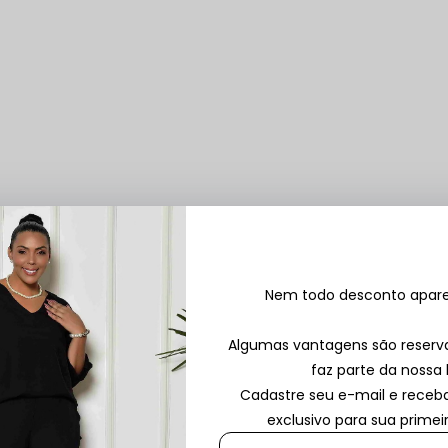
COMPLETE O LOOK
Nem todo desconto aparec
 completar selecione seu tamanho e adicione todas as peças ao
Algumas vantagens são reser
faz parte da nossa l
Cadastre seu e-mail e rece
Bermuda Plus Size Branca Kamila
exclusivo para sua prime
$ 139,90
R$ 99,90
1x
sem juros