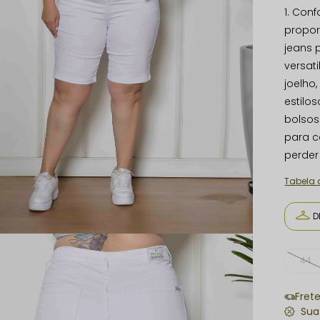
1. Con
propor
jeans p
versat
joelho
estilo
bolsos
para c
perder 
Tabela
D
44
Fret