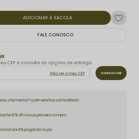
ADICIONAR À SACOLA
FALE CONOSCO
Não sei o meu CEP
Errou o tamanho? a primeira troca é facilitada
Ganhe 10% off na sua primeira compra
Economize 5% pagando no pix