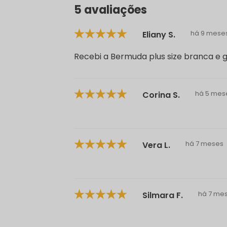
5 avaliações
há 9 mese
Eliany S.
Recebi a Bermuda plus size branca e g
há 5 mes
Corina S.
há 7 meses
Vera L.
há 7 me
Silmara F.