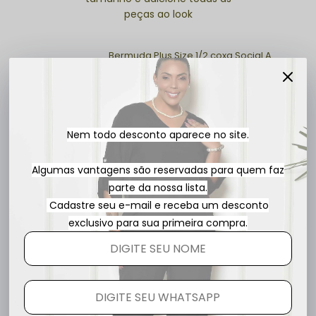
peças ao look
Bermuda Plus Size 1/2 coxa Social Azul Luana
R$ 139,90
R$ 99,90
1x
sem juros
Nem todo desconto aparece no site.
Algumas vantagens são reservadas para quem faz
Regata Plus Size Branca Camila
parte da nossa lista.
R$ 89,90
R$ 49,90
Cadastre seu e-mail e receba um desconto
exclusivo para sua primeira compra.
R$ 149,80