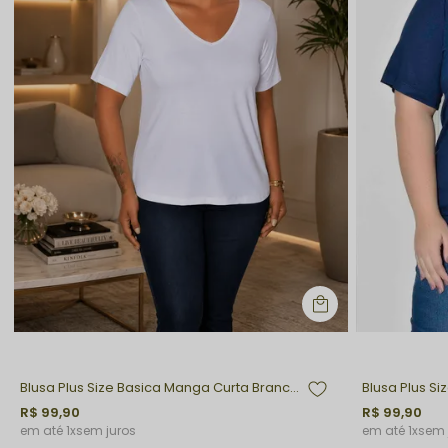
Blusa Plus Size Basica Manga Curta Branca Bella
R$ 99,90
R$ 99,90
1x
sem juros
1x
sem 