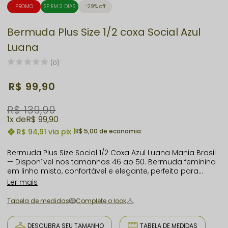
PROMO
SP EM 2 DIAS
29% off
Bermuda Plus Size 1/2 coxa Social Azul
Luana
(0)
R$ 99,90
R$ 139,90
1x
R$ 99,90
R$ 94,91
via pix
|
R$ 5,00 de economia
Bermuda Plus Size Social 1/2 Coxa Azul Luana Mania Brasil
— Disponível nos tamanhos 46 ao 50. Bermuda feminina
em linho misto, confortável e elegante, perfeita para
quem busca moda plus size com estilo. Cintura com
Ler mais
elástico traseiro para melhor ajuste, detalhes
metalizados no cós, bolsos funcionais frontais e
Tabela de medidas
Complete o look
comprimento ideal para dias quentes. Aposte em uma
peça versátil, que combina com regatas, camisas e
kimonos, para se sentir linda e bem vestida. Mania Brasil
DESCUBRA SEU TAMANHO
TABELA DE MEDIDAS